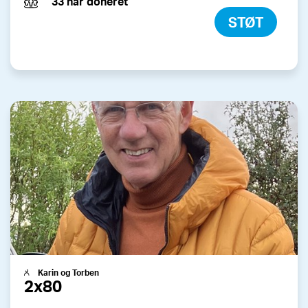
33 har doneret
STØT
Karin og Torben
2x80