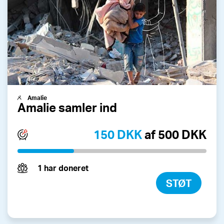
Amalie
Amalie samler ind
150 DKK
af 500 DKK
1 har doneret
STØT