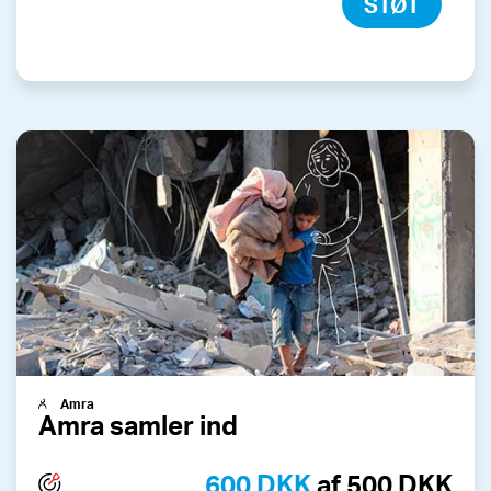
STØT
Amra
Amra samler ind
600 DKK
af 500 DKK