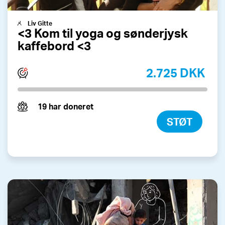
Liv Gitte
<3 Kom til yoga og sønderjysk
kaffebord <3
2.725 DKK
19 har doneret
STØT