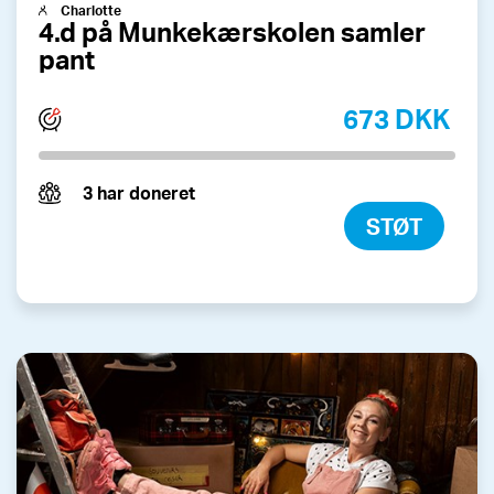
Charlotte
4.d på Munkekærskolen samler
pant
673 DKK
3 har doneret
STØT