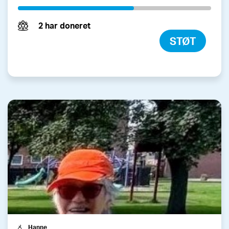
2 har doneret
STØT
Hanne