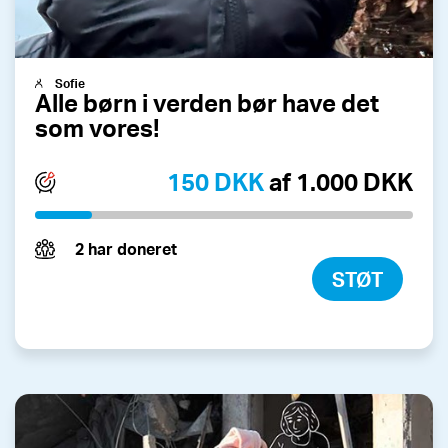
Sofie
Alle børn i verden bør have det
som vores!
150 DKK
af 1.000 DKK
2 har doneret
STØT