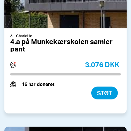
Charlotte
4.a på Munkekærskolen samler
pant
3.076 DKK
16 har doneret
STØT