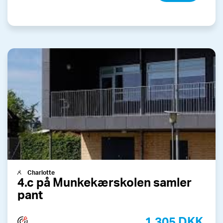
Charlotte
4.c på Munkekærskolen samler
pant
1.305 DKK