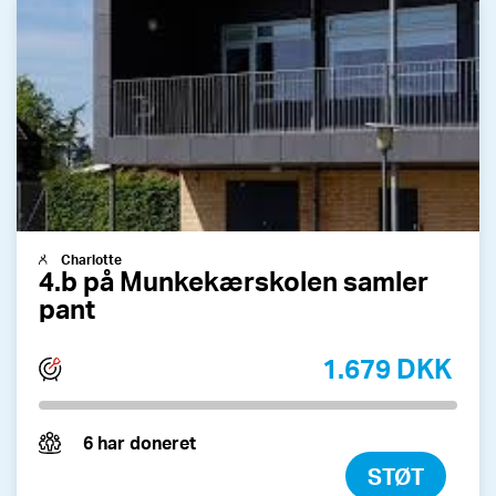
Charlotte
4.b på Munkekærskolen samler
pant
1.679 DKK
6 har doneret
STØT