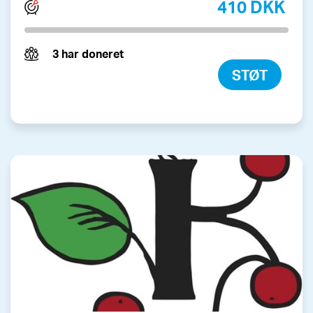
410 DKK
3 har doneret
STØT