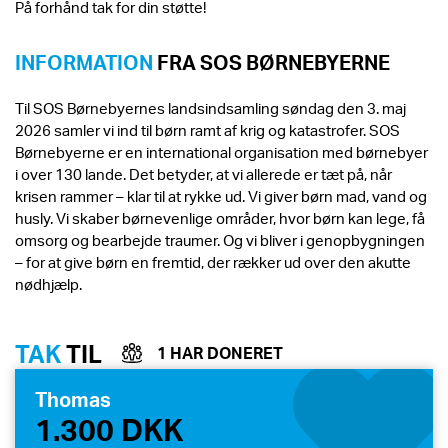
På forhånd tak for din støtte!
INFORMATION
FRA SOS BØRNEBYERNE
Til SOS Børnebyernes landsindsamling søndag den 3. maj
2026 samler vi ind til børn ramt af krig og katastrofer. SOS
Børnebyerne er en international organisation med børnebyer
i over 130 lande. Det betyder, at vi allerede er tæt på, når
krisen rammer – klar til at rykke ud. Vi giver børn mad, vand og
husly. Vi skaber børnevenlige områder, hvor børn kan lege, få
omsorg og bearbejde traumer. Og vi bliver i genopbygningen
– for at give børn en fremtid, der rækker ud over den akutte
nødhjælp.
TAK
TIL
1 HAR DONERET
Thomas
1.300 DKK