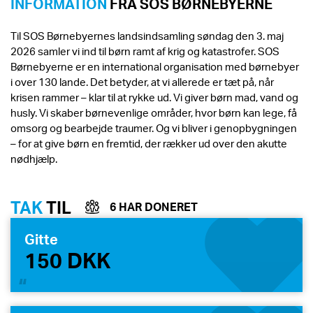
INFORMATION
FRA SOS BØRNEBYERNE
Til SOS Børnebyernes landsindsamling søndag den 3. maj
2026 samler vi ind til børn ramt af krig og katastrofer. SOS
Børnebyerne er en international organisation med børnebyer
i over 130 lande. Det betyder, at vi allerede er tæt på, når
krisen rammer – klar til at rykke ud. Vi giver børn mad, vand og
husly. Vi skaber børnevenlige områder, hvor børn kan lege, få
omsorg og bearbejde traumer. Og vi bliver i genopbygningen
– for at give børn en fremtid, der rækker ud over den akutte
nødhjælp.
TAK
TIL
6 HAR DONERET
Gitte
150 DKK