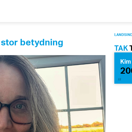
LANDSIND
 – stor betydning
TAK
Ki
20