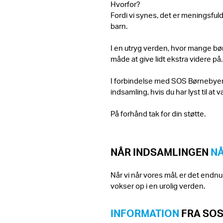
Hvorfor?
Fordi vi synes, det er meningsfuldt,
barn.
I en utryg verden, hvor mange bø
måde at give lidt ekstra videre på.
I forbindelse med SOS Børnebyer
indsamling, hvis du har lyst til at
På forhånd tak for din støtte.
NÅR INDSAMLINGEN
NÅ
Når vi når vores mål, er det endnu 
vokser op i en urolig verden.
INFORMATION
FRA SO