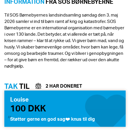
INFORMATION
FRA SOS BØRNEBYERNE
Til SOS Børnebyernes landsindsamling søndag den 3. maj
2026 samler vi ind til børn ramt af krig og katastrofer. SOS
Børnebyerne er en international organisation med børnebyer
i over 130 lande. Det betyder, at vi allerede er tæt på, når
krisen rammer – klar til at rykke ud. Vi giver børn mad, vand og
husly. Vi skaber børnevenlige områder, hvor børn kan lege, få
omsorg og bearbejde traumer. Og vi bliver i genopbygningen
– for at give børn en fremtid, der rækker ud over den akutte
nødhjælp.
TAK
TIL
2 HAR DONERET
Louise
100 DKK
Støtter gerne en god sag❤️ knus til dig