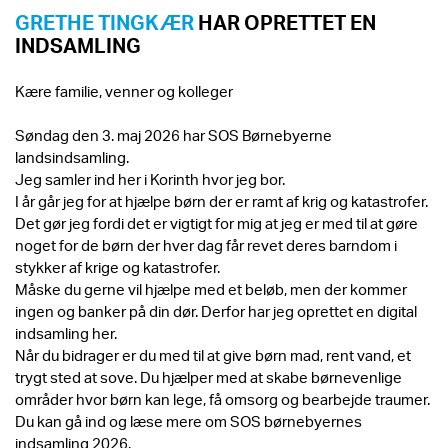
GRETHE TINGKÆR
HAR OPRETTET EN
INDSAMLING
Kære familie, venner og kolleger
Søndag den 3. maj 2026 har SOS Børnebyerne
landsindsamling.
Jeg samler ind her i Korinth hvor jeg bor.
I år går jeg for at hjælpe børn der er ramt af krig og katastrofer.
Det gør jeg fordi det er vigtigt for mig at jeg er med til at gøre
noget for de børn der hver dag får revet deres barndom i
stykker af krige og katastrofer.
Måske du gerne vil hjælpe med et beløb, men der kommer
ingen og banker på din dør. Derfor har jeg oprettet en digital
indsamling her.
Når du bidrager er du med til at give børn mad, rent vand, et
trygt sted at sove. Du hjælper med at skabe børnevenlige
områder hvor børn kan lege, få omsorg og bearbejde traumer.
Du kan gå ind og læse mere om SOS børnebyernes
indsamling 2026.