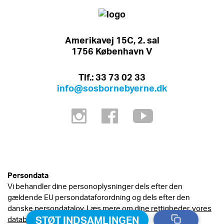
Amerikavej 15C, 2. sal
1756 København V
Tlf.: 33 73 02 33
info@sosbornebyerne.dk
Persondata
Vi behandler dine personoplysninger dels efter den
gældende EU persondataforordning og dels efter den
danske persondatalov. Læs mere om
dine rettigheder, vores
STØT INDSAMLINGEN
databehandling og persondatapolitik.