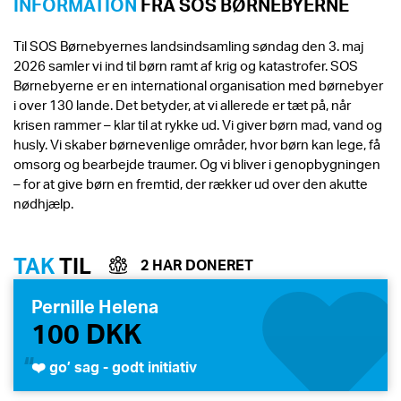
INFORMATION
FRA SOS BØRNEBYERNE
Til SOS Børnebyernes landsindsamling søndag den 3. maj
2026 samler vi ind til børn ramt af krig og katastrofer. SOS
Børnebyerne er en international organisation med børnebyer
i over 130 lande. Det betyder, at vi allerede er tæt på, når
krisen rammer – klar til at rykke ud. Vi giver børn mad, vand og
husly. Vi skaber børnevenlige områder, hvor børn kan lege, få
omsorg og bearbejde traumer. Og vi bliver i genopbygningen
– for at give børn en fremtid, der rækker ud over den akutte
nødhjælp.
TAK
TIL
2 HAR DONERET
Pernille Helena
100 DKK
❤️ go’ sag - godt initiativ