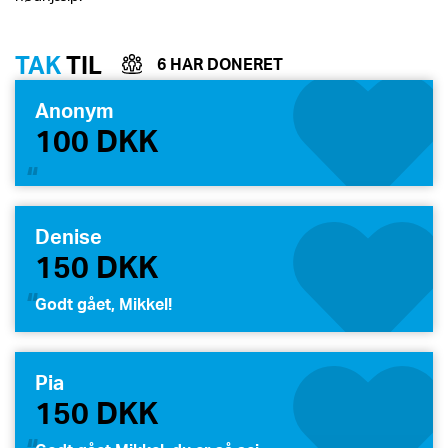
TAK
TIL
6 HAR DONERET
Anonym
100 DKK
Denise
150 DKK
Godt gået, Mikkel!
Pia
150 DKK