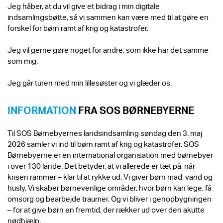
Jeg håber, at du vil give et bidrag i min digitale
indsamlingsbøtte, så vi sammen kan være med til at gøre en
forskel for børn ramt af krig og katastrofer.
Jeg vil gerne gøre noget for andre, som ikke har det samme
som mig.
Jeg går turen med min lillesøster og vi glæder os.
INFORMATION
FRA SOS BØRNEBYERNE
Til SOS Børnebyernes landsindsamling søndag den 3. maj
2026 samler vi ind til børn ramt af krig og katastrofer. SOS
Børnebyerne er en international organisation med børnebyer
i over 130 lande. Det betyder, at vi allerede er tæt på, når
krisen rammer – klar til at rykke ud. Vi giver børn mad, vand og
husly. Vi skaber børnevenlige områder, hvor børn kan lege, få
omsorg og bearbejde traumer. Og vi bliver i genopbygningen
– for at give børn en fremtid, der rækker ud over den akutte
nødhjælp.