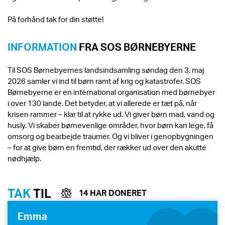
På forhånd tak for din støtte!
INFORMATION
FRA SOS BØRNEBYERNE
Til SOS Børnebyernes landsindsamling søndag den 3. maj
2026 samler vi ind til børn ramt af krig og katastrofer. SOS
Børnebyerne er en international organisation med børnebyer
i over 130 lande. Det betyder, at vi allerede er tæt på, når
krisen rammer – klar til at rykke ud. Vi giver børn mad, vand og
husly. Vi skaber børnevenlige områder, hvor børn kan lege, få
omsorg og bearbejde traumer. Og vi bliver i genopbygningen
– for at give børn en fremtid, der rækker ud over den akutte
nødhjælp.
TAK
TIL
14 HAR DONERET
Emma