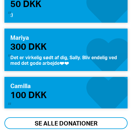
50 DKK
:)
Mariya
300 DKK
Det er virkelig sødt af dig, Sally. Bliv endelig ved
med det gode arbejde❤️❤️
Camilla
100 DKK
SE ALLE DONATIONER