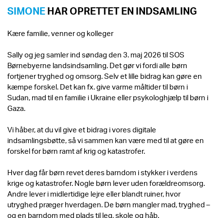
SIMONE
HAR OPRETTET EN INDSAMLING
Kære familie, venner og kolleger
Sally og jeg samler ind søndag den 3. maj 2026 til SOS
Børnebyerne landsindsamling. Det gør vi fordi alle børn
fortjener tryghed og omsorg. Selv et lille bidrag kan gøre en
kæmpe forskel. Det kan fx. give varme måltider til børn i
Sudan, mad til en familie i Ukraine eller psykologhjælp til børn i
Gaza.
Vi håber, at du vil give et bidrag i vores digitale
indsamlingsbøtte, så vi sammen kan være med til at gøre en
forskel for børn ramt af krig og katastrofer.
Hver dag får børn revet deres barndom i stykker i verdens
krige og katastrofer. Nogle børn lever uden forældreomsorg.
Andre lever i midlertidige lejre eller blandt ruiner, hvor
utryghed præger hverdagen. De børn mangler mad, tryghed –
og en barndom med plads til leg, skole og håb.