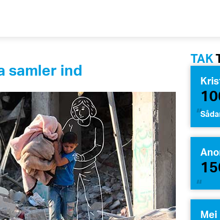
TAK
a samler ind
Kris
10
Sådan
Ano
15
Mei