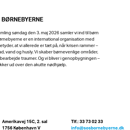
S BØRNEBYERNE
ling søndag den 3. maj 2026 samler vi ind til børn
Børnebyerne er en international organisation med
tyder, at vi allerede er tæt på, når krisen rammer –
n mad, vand og husly. Vi skaber børnevenlige områder,
 bearbejde traumer. Og vi bliver i genopbygningen –
rækker ud over den akutte nødhjælp.
Amerikavej 15C, 2. sal
Tlf.: 33 73 02 33
1756 København V
info@sosbornebyerne.dk