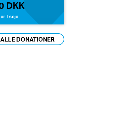
0 DKK
er I seje
 ALLE DONATIONER