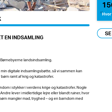
15
Hvor 
K
SE
T EN INDSAMLING
 Børnebyerne landsindsamling.
g i min digitale indsamlingsbøtte, så vi sammen kan
 børn ramt af krig og katastrofer.
ndom i stykker i verdens krige og katastrofer. Nogle
dre lever i midlertidige lejre eller blandt ruiner, hvor
børn mangler mad, tryghed – og en barndom med