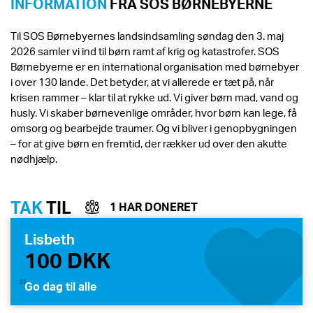
INFORMATION
FRA SOS BØRNEBYERNE
Til SOS Børnebyernes landsindsamling søndag den 3. maj
2026 samler vi ind til børn ramt af krig og katastrofer. SOS
Børnebyerne er en international organisation med børnebyer
i over 130 lande. Det betyder, at vi allerede er tæt på, når
krisen rammer – klar til at rykke ud. Vi giver børn mad, vand og
husly. Vi skaber børnevenlige områder, hvor børn kan lege, få
omsorg og bearbejde traumer. Og vi bliver i genopbygningen
– for at give børn en fremtid, der rækker ud over den akutte
nødhjælp.
TAK
TIL
1 HAR DONERET
Lisbeth
100 DKK
Go dag til alle