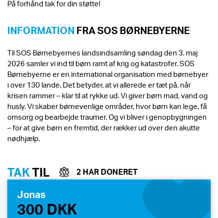
På forhånd tak for din støtte!
INFORMATION
FRA SOS BØRNEBYERNE
Til SOS Børnebyernes landsindsamling søndag den 3. maj
2026 samler vi ind til børn ramt af krig og katastrofer. SOS
Børnebyerne er en international organisation med børnebyer
i over 130 lande. Det betyder, at vi allerede er tæt på, når
krisen rammer – klar til at rykke ud. Vi giver børn mad, vand og
husly. Vi skaber børnevenlige områder, hvor børn kan lege, få
omsorg og bearbejde traumer. Og vi bliver i genopbygningen
– for at give børn en fremtid, der rækker ud over den akutte
nødhjælp.
TAK
TIL
2 HAR DONERET
Jonas
300 DKK