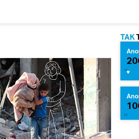
TAK
Ano
20
♥️
Ano
10