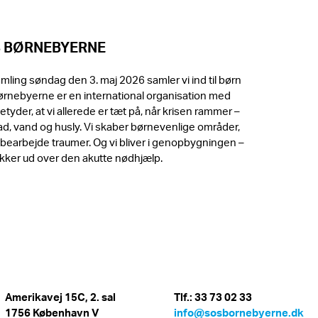
S BØRNEBYERNE
ling søndag den 3. maj 2026 samler vi ind til børn
Børnebyerne er en international organisation med
tyder, at vi allerede er tæt på, når krisen rammer –
n mad, vand og husly. Vi skaber børnevenlige områder,
 bearbejde traumer. Og vi bliver i genopbygningen –
rækker ud over den akutte nødhjælp.
Amerikavej 15C, 2. sal
Tlf.: 33 73 02 33
1756 København V
info@sosbornebyerne.dk