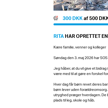
300 DKK
af 500 DK
RITA
HAR OPRETTET EN
Kære familie, venner og kolleger
Søndag den 3. maj 2026 har SOS
Jeg håber, at du vil give et bidra
være med til at gøre en forskel for
Hver dag får børn revet deres bar
børn lever uden forældreomsorg. An
utryghed præger hverdagen. De 
plads til leg, skole og håb.