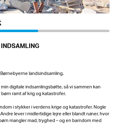
K
 INDSAMLING
 Børnebyerne landsindsamling.
g i min digitale indsamlingsbøtte, så vi sammen kan
 børn ramt af krig og katastrofer.
ndom i stykker i verdens krige og katastrofer. Nogle
dre lever i midlertidige lejre eller blandt ruiner, hvor
børn mangler mad, tryghed – og en barndom med