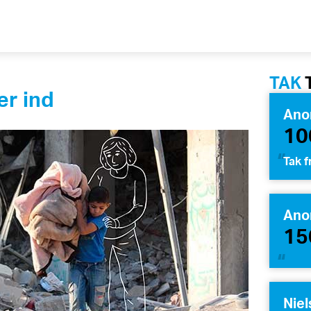
TAK
er ind
Ano
10
Tak f
Ano
15
Nie