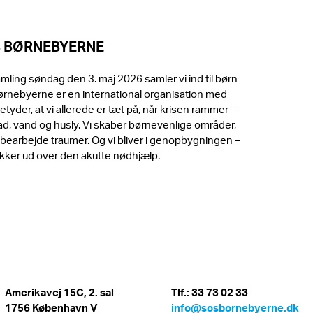
S BØRNEBYERNE
ling søndag den 3. maj 2026 samler vi ind til børn
Børnebyerne er en international organisation med
tyder, at vi allerede er tæt på, når krisen rammer –
n mad, vand og husly. Vi skaber børnevenlige områder,
 bearbejde traumer. Og vi bliver i genopbygningen –
rækker ud over den akutte nødhjælp.
Amerikavej 15C, 2. sal
Tlf.: 33 73 02 33
1756 København V
info@sosbornebyerne.dk