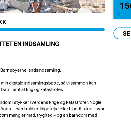
15
DKK
SE
TET EN INDSAMLING
 Børnebyerne landsindsamling.
g i min digitale indsamlingsbøtte, så vi sammen kan
 børn ramt af krig og katastrofer.
ndom i stykker i verdens krige og katastrofer. Nogle
dre lever i midlertidige lejre eller blandt ruiner, hvor
børn mangler mad, tryghed – og en barndom med