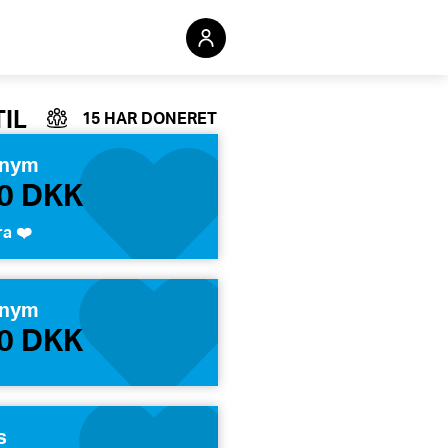
TIL
15 HAR DONERET
Redigér din indsamling
nym
0 DKK
ra ❤️
nym
0 DKK
ls