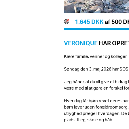
1.645 DKK
af 500 
VERONIQUE
HAR OPRET
Kære familie, venner og kolleger
Søndag den 3. maj 2026 har SOS
Jeg håber, at du vil give et bidra
være med til at gøre en forskel for
Hver dag får børn revet deres bar
børn lever uden forældreomsorg. An
utryghed præger hverdagen. De 
plads til leg, skole og håb.