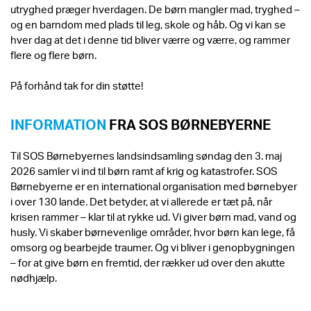
utryghed præger hverdagen. De børn mangler mad, tryghed –
og en barndom med plads til leg, skole og håb. Og vi kan se
hver dag at det i denne tid bliver værre og værre, og rammer
flere og flere børn.
På forhånd tak for din støtte!
INFORMATION
FRA SOS BØRNEBYERNE
Til SOS Børnebyernes landsindsamling søndag den 3. maj
2026 samler vi ind til børn ramt af krig og katastrofer. SOS
Børnebyerne er en international organisation med børnebyer
i over 130 lande. Det betyder, at vi allerede er tæt på, når
krisen rammer – klar til at rykke ud. Vi giver børn mad, vand og
husly. Vi skaber børnevenlige områder, hvor børn kan lege, få
omsorg og bearbejde traumer. Og vi bliver i genopbygningen
– for at give børn en fremtid, der rækker ud over den akutte
nødhjælp.