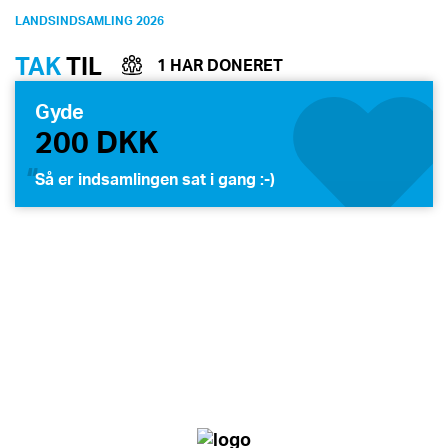
LANDSINDSAMLING 2026
TAK
TIL
1 HAR DONERET
Gyde
200 DKK
Så er indsamlingen sat i gang :-)