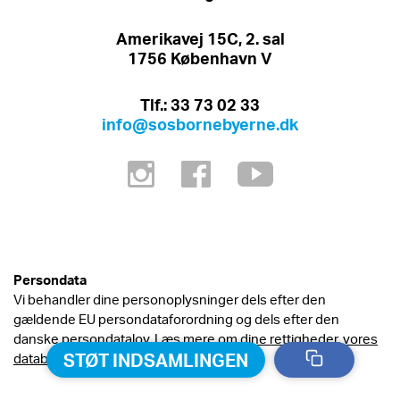
Amerikavej 15C, 2. sal
1756 København V
Tlf.: 33 73 02 33
info@sosbornebyerne.dk
Persondata
Vi behandler dine personoplysninger dels efter den
gældende EU persondataforordning og dels efter den
danske persondatalov. Læs mere om
dine rettigheder, vores
STØT INDSAMLINGEN
databehandling og persondatapolitik.