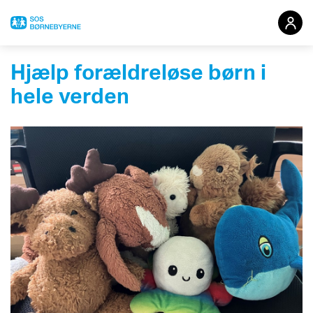
Hjælp forældreløse børn i
Redigér din indsamling
hele verden