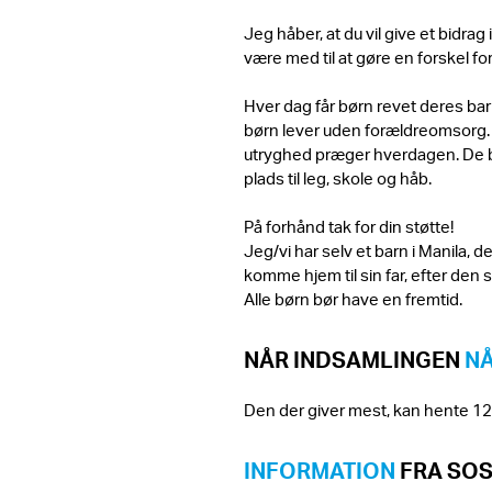
Jeg håber, at du vil give et bidra
være med til at gøre en forskel for
Hver dag får børn revet deres bar
børn lever uden forældreomsorg. An
utryghed præger hverdagen. De 
plads til leg, skole og håb.
På forhånd tak for din støtte!
Jeg/vi har selv et barn i Manila, d
komme hjem til sin far, efter den st
Alle børn bør have en fremtid.
NÅR INDSAMLINGEN
NÅ
Den der giver mest, kan hente 12 
INFORMATION
FRA SO