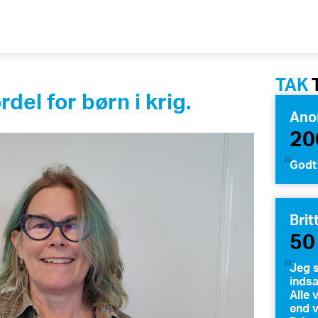
TAK
rdel for børn i krig.
Ano
20
Godt
Brit
50
Jeg 
indsa
Alle 
end v