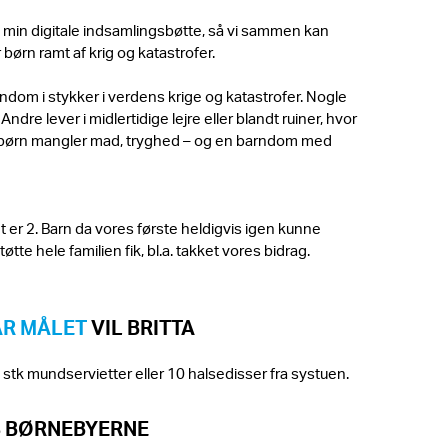
g i min digitale indsamlingsbøtte, så vi sammen kan
 børn ramt af krig og katastrofer.
ndom i stykker i verdens krige og katastrofer. Nogle
dre lever i midlertidige lejre eller blandt ruiner, hvor
børn mangler mad, tryghed – og en barndom med
et er 2. Barn da vores første heldigvis igen kunne
øtte hele familien fik, bl.a. takket vores bidrag.
R MÅLET
VIL BRITTA
stk mundservietter eller 10 halsedisser fra systuen.
S BØRNEBYERNE