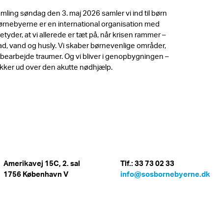
ling søndag den 3. maj 2026 samler vi ind til børn
Børnebyerne er en international organisation med
tyder, at vi allerede er tæt på, når krisen rammer –
n mad, vand og husly. Vi skaber børnevenlige områder,
 bearbejde traumer. Og vi bliver i genopbygningen –
rækker ud over den akutte nødhjælp.
Amerikavej 15C, 2. sal
Tlf.: 33 73 02 33
1756 København V
info@sosbornebyerne.dk