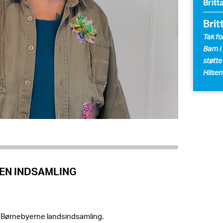
Britt
Brit
Tak fo
Barn i
støtte
Hilsen
EN INDSAMLING
 Børnebyerne landsindsamling.