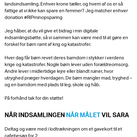
landsindsamling. Enhver krone tæller, og hvem af os er så
fattige at vi ikke kan spare en femmer? Jeg matcher enhver
donation #RIPminopsparing
Jeg håber, at du vil give et bidrag i min digitale
indsamlingsbøtte, så vi sammen kan være med til at gøre en
forskel for børn ramt af krig og katastrofer.
Hver dag får børn revet deres barndom i stykker i verdens
krige og katastrofer. Nogle børn lever uden forældreomsorg.
Andre lever i midlertidige lejre eller blandt ruiner, hvor
utryghed præger hverdagen. De børn mangler mad, tryghed –
og en barndom med plads til leg, skole og håb.
På forhånd tak for din støtte!
NÅR INDSAMLINGEN
NÅR MÅLET
VIL SARA
Deltag og være med i lodtrækningen om et gavekort til et
cafebesøg for 2