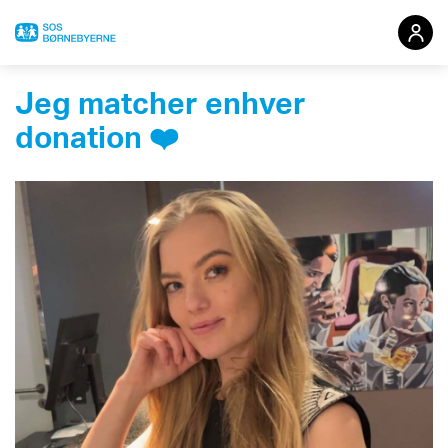
Jeg matcher enhver
Redigér din indsamling
donation ❤️