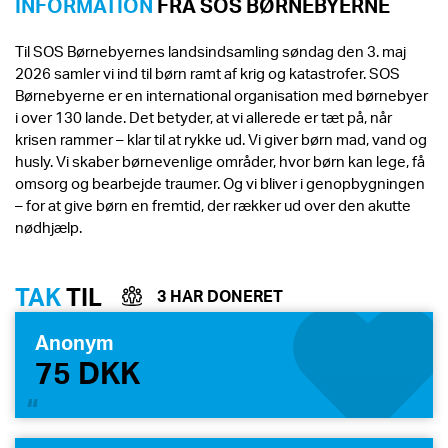
INFORMATION
FRA SOS BØRNEBYERNE
Til SOS Børnebyernes landsindsamling søndag den 3. maj
2026 samler vi ind til børn ramt af krig og katastrofer. SOS
Børnebyerne er en international organisation med børnebyer
i over 130 lande. Det betyder, at vi allerede er tæt på, når
krisen rammer – klar til at rykke ud. Vi giver børn mad, vand og
husly. Vi skaber børnevenlige områder, hvor børn kan lege, få
omsorg og bearbejde traumer. Og vi bliver i genopbygningen
– for at give børn en fremtid, der rækker ud over den akutte
nødhjælp.
TAK
TIL
3 HAR DONERET
Anonym
75 DKK