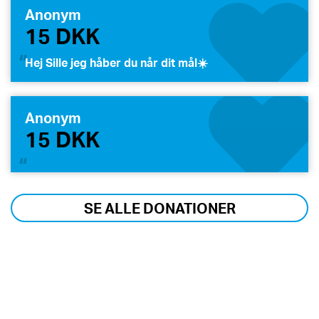
Anonym
15 DKK
Hej Sille jeg håber du når dit mål☀️
Anonym
15 DKK
SE ALLE DONATIONER