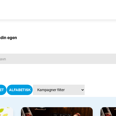
 din egen
ET
ALFABETISK