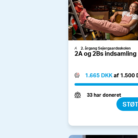
2. årgang Sejergaardsskolen
2A og 2Bs indsamling
1.665 DKK
af 1.500
33 har doneret
STØ