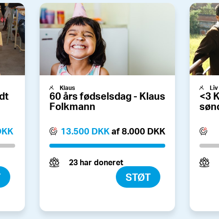
Klaus
Liv
odt
60 års fødselsdag - Klaus
<3 K
Folkmann
søn
DKK
13.500 DKK
af 8.000 DKK
23 har doneret
T
STØT