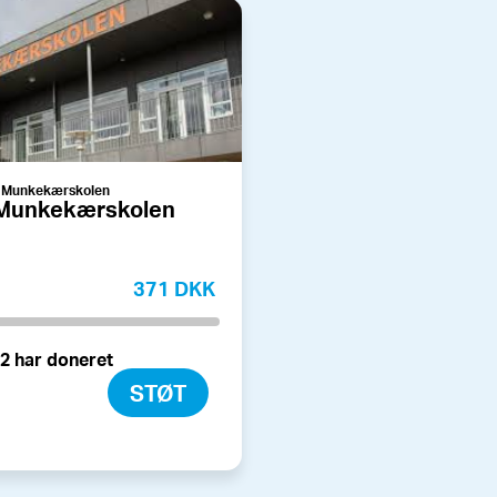
d Munkekærskolen
 Munkekærskolen
371 DKK
2 har doneret
STØT