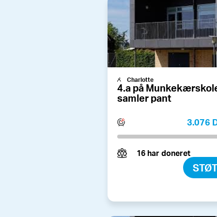
Charlotte
4.a på Munkekærskol
samler pant
3.076
16 har doneret
STØ