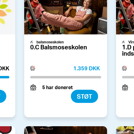
balsmoseskolen
Vir
n
0.C Balsmoseskolen
1.D 
ind
 DKK
1.359 DKK
5 har doneret
T
STØT