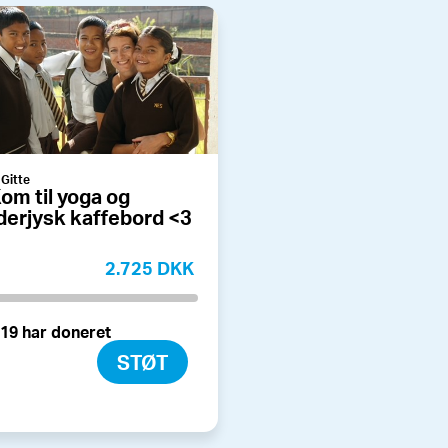
 Gitte
om til yoga og
derjysk kaffebord <3
2.725 DKK
19 har doneret
STØT