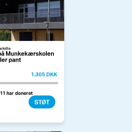
rlotte
 på Munkekærskolen
ler pant
1.305 DKK
11 har doneret
STØT