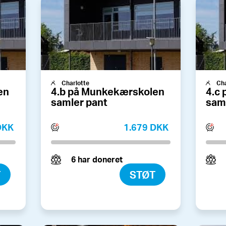
Charlotte
Cha
en
4.b på Munkekærskolen
4.c
samler pant
sam
 DKK
1.679 DKK
6 har doneret
T
STØT