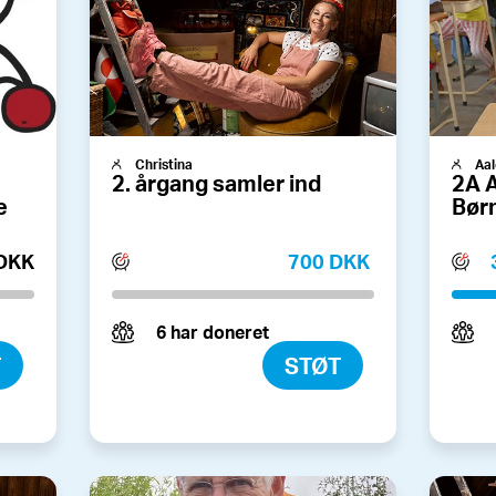
Christina
Aal
2. årgang samler ind
2A 
e
Bør
 DKK
700 DKK
6 har doneret
T
STØT