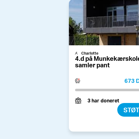
Charlotte
4.d på Munkekærskol
samler pant
673 
3 har doneret
STØ