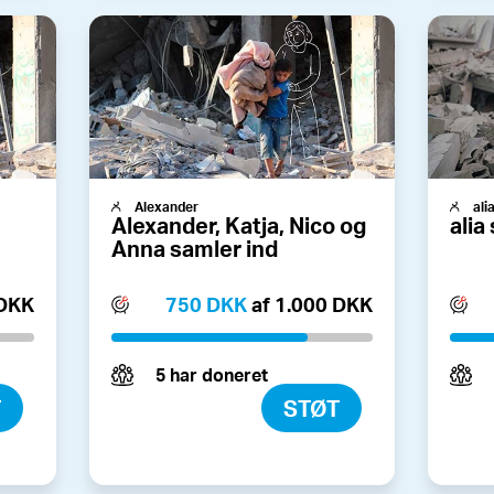
Alexander
ali
Alexander, Katja, Nico og
alia
Anna samler ind
 DKK
750 DKK
af 1.000 DKK
5 har doneret
T
STØT