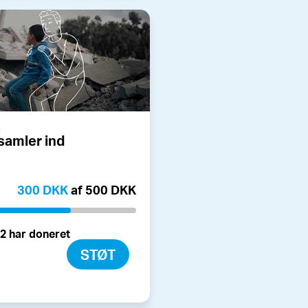
a
 samler ind
300 DKK
af 500 DKK
2 har doneret
STØT