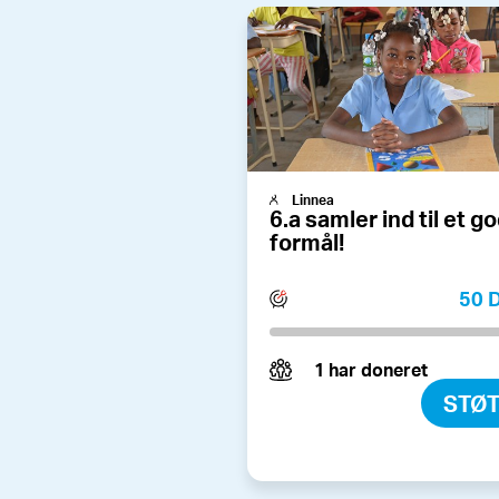
Linnea
6.a samler ind til et g
formål!
50 
1 har doneret
STØ