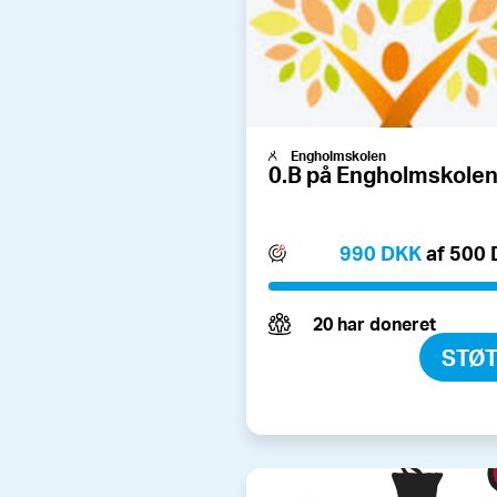
Engholmskolen
0.B på Engholmskole
990 DKK
af 500
20 har doneret
STØ