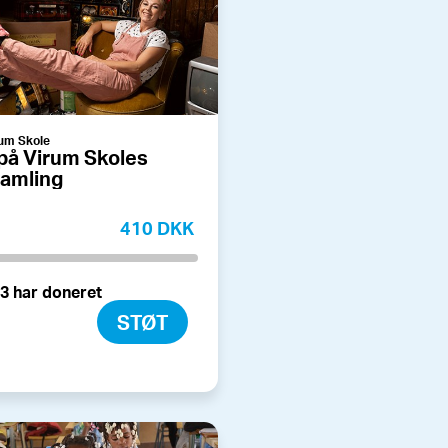
um Skole
på Virum Skoles
samling
410 DKK
3 har doneret
STØT