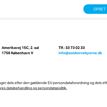
OPRET 
Amerikavej 15C, 2. sal
Tlf.: 33 73 02 33
1756 København V
info@sosbornebyerne.dk
nger dels efter den gældende EU persondataforordning og dels ef
ores databehandling og persondatapolitik.