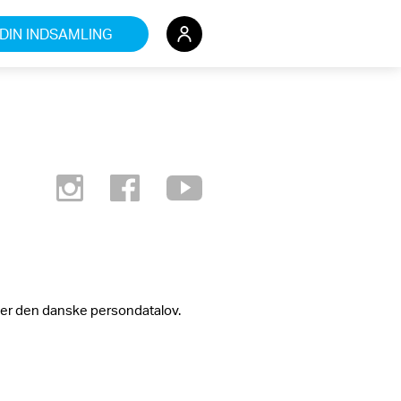
DIN INDSAMLING
Redigér din indsamling
ter den danske persondatalov.