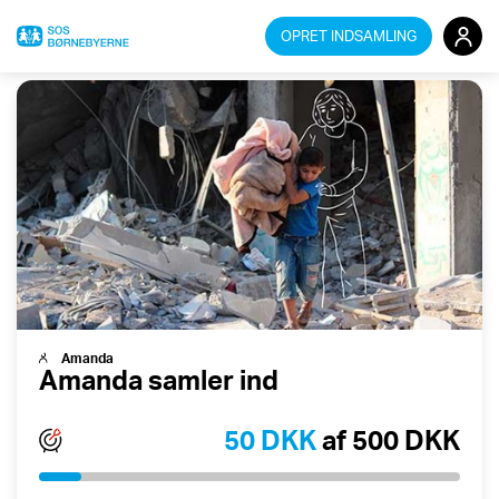
OPRET INDSAMLING
Redigér din indsamling
Amanda
Amanda samler ind
50 DKK
af 500 DKK